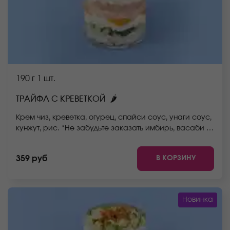
190 г
1 шт.
🌶
ТРАЙФЛ С КРЕВЕТКОЙ
Крем чиз, креветка, огурец, спайси соус, унаги соус,
кунжут, рис. *Не забудьте заказать имбирь, васаби и
соевый соус. Они не входят в стоимость заказа.
*Внешний вид блюда может отличаться от фото на
В КОРЗИНУ
359 руб
сайте.
Новинка