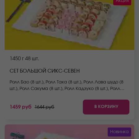
Акция
1450 г
48 шт.
СЕТ БОЛЬШОЙ СИКС-СЕВЕН
Ролл Бао (8 шт.), Ролл Така (8 шт.), Ролл Лава шудо (8
шт.), Ролл Сакума (8 шт.), Ролл Кадзуко (8 шт.), Ролл
Йоко (8 шт.) *Не забудьте заказать имбирь, васаби и
соевый соус. Они не входят в стоимость заказа.
В КОРЗИНУ
1459 руб
1644 руб
*Внешний вид блюда может отличаться от фото на
сайте.
Новинка