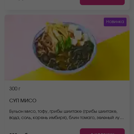
Новинка
300 г
СУП МИСО
Бульон мисо, тофу, грибы шиитаке (грибы шиитаке,
вода, соль, корень имбиря), блин томаго, зеленый лук,
водоросли вакаме. *Внешний вид блюда может
отличаться от фото на сайте.