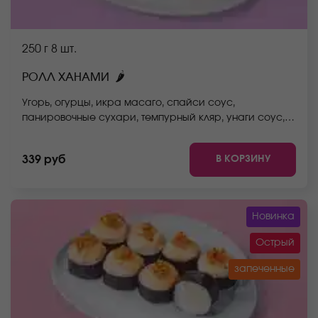
250 г
8 шт.
🌶
РОЛЛ ХАНАМИ
Угорь, огурцы, икра масаго, спайси соус,
панировочные сухари, темпурный кляр, унаги соус,
рис, нори. *Не забудьте заказать имбирь, васаби и
соевый соус. Они не входят в стоимость заказа.
В КОРЗИНУ
339 руб
*Внешний вид блюда может отличаться от фото на
сайте.
Новинка
Острый
запеченные