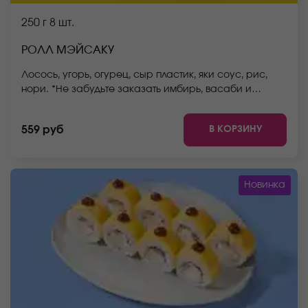
250 г
8 шт.
РОЛЛ МЭЙСАКУ
Лосось, угорь, огурец, сыр пластик, яки соус, рис,
нори. *Не забудьте заказать имбирь, васаби и
соевый соус. Они не входят в стоимость заказа.
*Внешний вид блюда может отличаться от фото на
В КОРЗИНУ
559 руб
сайте.
Новинка