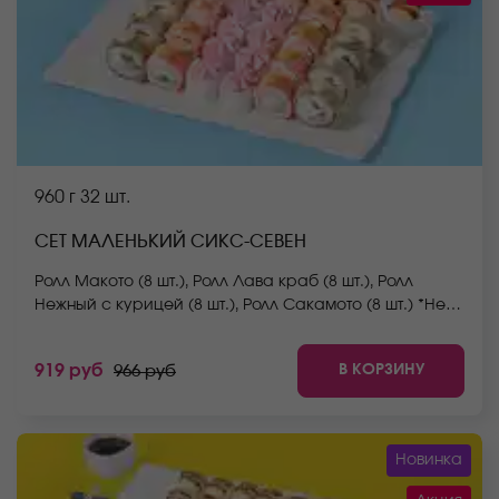
960 г
32 шт.
СЕТ МАЛЕНЬКИЙ СИКС-СЕВЕН
Ролл Макото (8 шт.), Ролл Лава краб (8 шт.), Ролл
Нежный с курицей (8 шт.), Ролл Сакамото (8 шт.) *Не
забудьте заказать имбирь, васаби и соевый соус.
Они не входят в стоимость заказа. *Внешний вид
В КОРЗИНУ
919 руб
966 руб
блюда может отличаться от фото на сайте.
Новинка