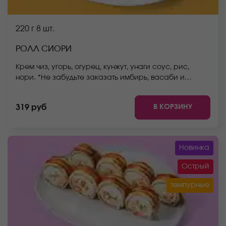
220 г
8 шт.
РОЛЛ СИОРИ
Крем чиз, угорь, огурец, кунжут, унаги соус, рис,
нори. *Не забудьте заказать имбирь, васаби и
соевый соус. Они не входят в стоимость заказа.
*Внешний вид блюда может отличаться от фото на
В КОРЗИНУ
319 руб
сайте.
Новинка
Острый
темпурные