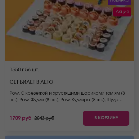
Новинка
Акция
1550 г
56 шт.
СЕТ БИЛЕТ В ЛЕТО
Ролл С креветкой и хрустящими шариками том ям (8
шт.), Ролл Фудзи (8 шт.), Ролл Кудзира (8 шт.), Шудо
маки ролл (мини) (8 шт.), Ролл Окамото (8 шт.), Ролл
Том ям с крабом (8 шт.), Ролл Йоко (8 шт.) *Не забудьте
В КОРЗИНУ
1709 руб
2043 руб
заказать имбирь, васаби и соевый соус. Они не
входят в стоимость заказа. *Внешний вид блюда
может отличаться от фото на сайте.