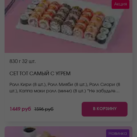
Акция
830 г
32 шт.
СЕТ ТОТ САМЫЙ С УГРЕМ
Ролл Кири (8 шт.), Ролл Мияби (8 шт.), Ролл Сиори (8
шт.), Каппа маки ролл (мини) (8 шт.) *Не забудьте
заказать имбирь, васаби и соевый соус. Они не
входят в стоимость заказа. *Внешний вид блюда
В КОРЗИНУ
1449 руб
1596 руб
может отличаться от фото на сайте.
Новинка