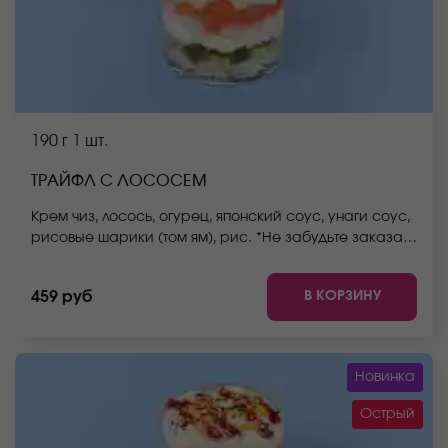
190 г
1 шт.
ТРАЙФЛ С ЛОСОСЕМ
Крем чиз, лосось, огурец, японский соус, унаги соус,
рисовые шарики (том ям), рис. *Не забудьте заказать
имбирь, васаби и соевый соус. Они не входят в
стоимость заказа. *Внешний вид блюда может
В КОРЗИНУ
459 руб
отличаться от фото на сайте.
Новинка
Острый