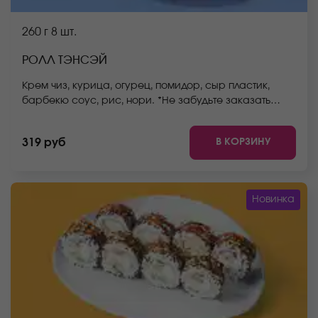
260 г
8 шт.
РОЛЛ ТЭНСЭЙ
Крем чиз, курица, огурец, помидор, сыр пластик,
барбекю соус, рис, нори. *Не забудьте заказать
имбирь, васаби и соевый соус. Они не входят в
стоимость заказа. *Внешний вид блюда может
В КОРЗИНУ
319 руб
отличаться от фото на сайте.
Новинка