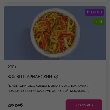
Новинка
veg
290 г
🌿
ВОК ВЕГЕТАРИАНСКИЙ
Грибы шиитаке, лапша рамен, соус вок, кунжут,
подсолнечное масло, лук репчатый, морковь,
стручковая фасоль, пекинская капуста, болгарский
перец. *Внешний вид блюда может отличаться от фото
В КОРЗИНУ
299 руб
на сайте.