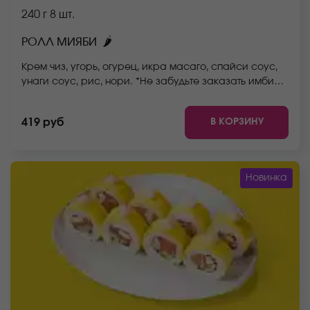
240 г
8 шт.
🌶
РОЛЛ МИЯБИ
Крем чиз, угорь, огурец, икра масаго, спайси соус,
унаги соус, рис, нори. *Не забудьте заказать имбирь,
васаби и соевый соус. Они не входят в стоимость
заказа. *Внешний вид блюда может отличаться от
В КОРЗИНУ
419 руб
фото на сайте.
Новинка