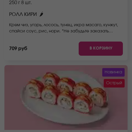
250 г
8 шт.
🌶
РОЛЛ КИРИ
Крем чиз, угорь, лосось, тунец, икра масаго, кунжут,
спайси соус, рис, нори. *Не забудьте заказать
имбирь, васаби и соевый соус. Они не входят в
стоимость заказа. *Внешний вид блюда может
В КОРЗИНУ
709 руб
отличаться от фото на сайте.
Новинка
Острый