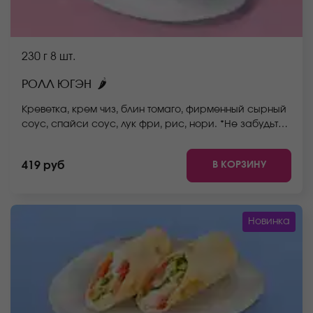
230 г
8 шт.
🌶
РОЛЛ ЮГЭН
Креветка, крем чиз, блин томаго, фирменный сырный
соус, спайси соус, лук фри, рис, нори. *Не забудьте
заказать имбирь, васаби и соевый соус. Они не
входят в стоимость заказа. *Внешний вид блюда
В КОРЗИНУ
419 руб
может отличаться от фото на сайте.
Новинка