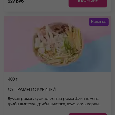
В КОРЗИНУ
229 руб
Новинка
400 г
СУП РАМЕН С КУРИЦЕЙ
Бульон рамен, курица, лапша рамен,блин тамаго,
грибы шиитаке (грибы шиитаке, вода, соль, корень
имбиря),тофу, зеленый лук. *Внешний вид блюда