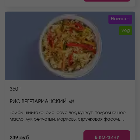
Новинка
veg
350 г
🌿
РИС ВЕГЕТАРИАНСКИЙ
Грибы шиитаке, рис, соус вок, кунжут, подсолнечное
масло, лук репчатый, морковь, стручковая фасоль,
пекинская капуста, болгарский перец. *Внешний вид
блюда может отличаться от фото на сайте.
В КОРЗИНУ
239 руб