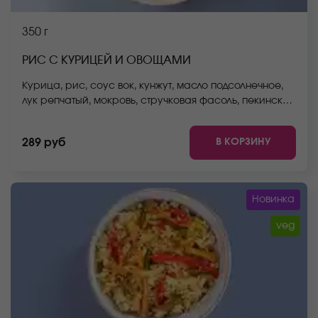
350 г
РИС С КУРИЦЕЙ И ОВОЩАМИ
Курица, рис, соус вок, кунжут, масло подсолнечное,
лук репчатый, мокровь, стручковая фасоль, пекинская
капуста, болгарский перец. *Внешний вид блюда
может отличаться от фото на сайте.
В КОРЗИНУ
289 руб
Новинка
veg