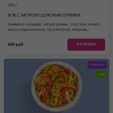
300 г
ВОК С МОРЕПРОДУКТАМИ ТЕРИЯКИ
Креветка, кальмар, лапша рамен , соус вок, кунжут,
масло подсолнечное, лук репчатый, мокровь,
стручковая фасоль, пекинская капуста, болгарский
перец. *Внешний вид блюда может отличаться от фото
В КОРЗИНУ
499 руб
на сайте.
Новинка
veg