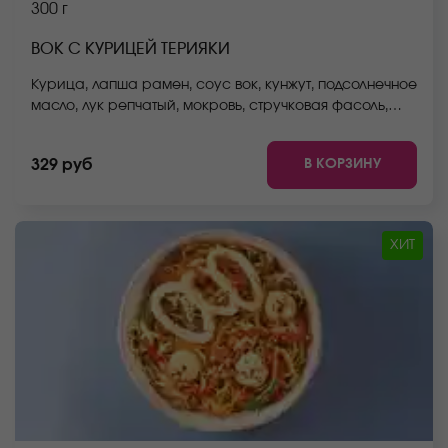
300 г
ВОК С КУРИЦЕЙ ТЕРИЯКИ
Курица, лапша рамен, соус вок, кунжут, подсолнечное
масло, лук репчатый, мокровь, стручковая фасоль,
пекинская капуста, болгарский перец. *Внешний вид
блюда может отличаться от фото на сайте.
В КОРЗИНУ
329 руб
ХИТ