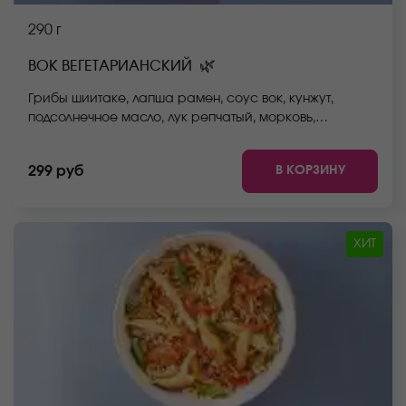
290 г
🌿
ВОК ВЕГЕТАРИАНСКИЙ
Грибы шиитаке, лапша рамен, соус вок, кунжут,
подсолнечное масло, лук репчатый, морковь,
стручковая фасоль, пекинская капуста, болгарский
перец. *Внешний вид блюда может отличаться от фото
В КОРЗИНУ
299 руб
на сайте.
ХИТ