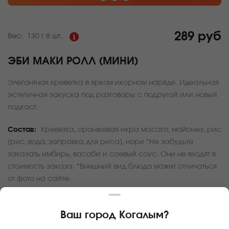
289 руб
Вес:
130 г
8 шт.
ЭБИ МАКИ РОЛЛ (МИНИ)
Элегантная креветка в ярком икорном наряде. Идеальная
эстетичная закуска под разговоры с подругой или новый
подкаст.
Состав:
Креветка, оранжевая икра масаго, майонез, рис
(рис, вода, заправка для риса), нори *Не забудьте
заказать имбирь, васаби и соевый соус. Они не входят в
стоимость заказа. *Внешний вид блюда может отличаться
от фото на сайте.
За покупку вам будет начислено
28
баллов
Ваш город
Когалым
?
Карта доставки