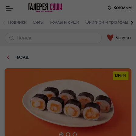
Пищевая
Когалым
ценность
:
Вес,
Жиры,
Новинки
Сеты
Роллы и суши
Онигири и трайфлы
г
г
130
0.75
Бонусы
Белки,
Углеводы,
г
г
8.1
40.3
НАЗАД
Ккал
196
мини